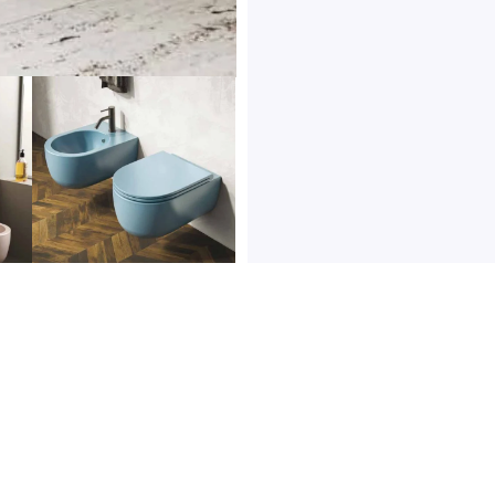
Follow us
p
67 40 04 556