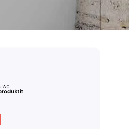
e WC
produktit