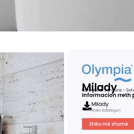
Milady
Kategoria:
Sanitare
-
Set
Informacion rreth 
Milady
Shiko katalogun
Shiko më shumë