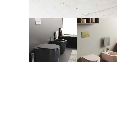
Email
Whatsap
info@xhovani4.com
+355 