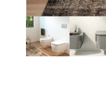
Email
Whatsap
info@xhovani4.com
+355 