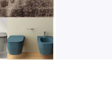
Follow us
p
67 40 04 556