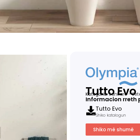
Tutto Evo
Kategoria:
Sanitare
-
Set
Informacion rreth 
Tutto Evo
Shiko katalogun
Shiko më shumë