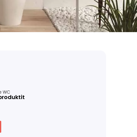
e WC
produktit